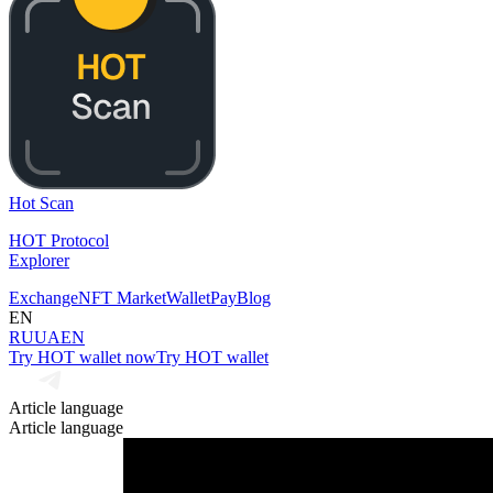
Hot Scan
HOT Protocol
Explorer
Exchange
NFT Market
Wallet
Pay
Blog
EN
RU
UA
EN
Try HOT wallet now
Try HOT wallet
Article language
Article language