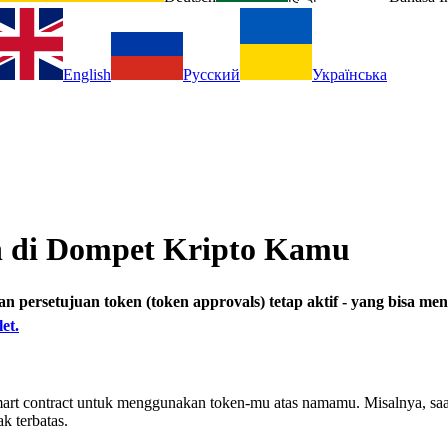
English
Русский
Українська
n di Dompet Kripto Kamu
ersetujuan token (token approvals) tetap aktif - yang bisa men
et.
mart contract untuk menggunakan token-mu atas namamu. Misalnya, sa
k terbatas.