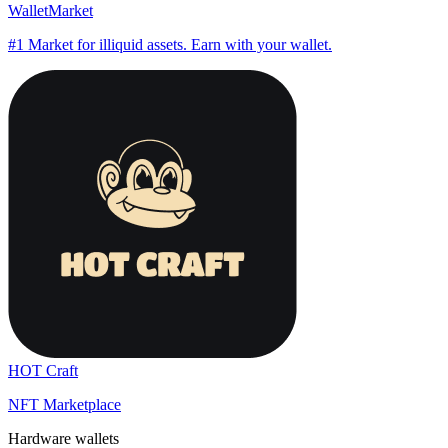
WalletMarket
#1 Market for illiquid assets. Earn with your wallet.
HOT Craft
NFT Marketplace
Hardware wallets