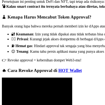
Persetujuan ini penting untuk DeFi dan NFT, tapi tetap ada risikonya:
💣 Kalau smart contract itu ternyata berbahaya atau diretas, to
🧹 Kenapa Harus Mencabut Token Approval?
Banyak orang lupa bahwa mereka pernah memberi izin ke dApps atau ko
🔐
Keamanan
: Izin yang tidak dipakai atau tidak terbatas bisa
🕵️‍♂️
Privasi
: Kurangi jejak akses dompetmu di berbagai dApps 
⛽
Hemat gas
: Hindari approval tak sengaja yang bisa menyeb
😌
Tenang
: Kamu tahu persis aplikasi mana yang punya akses 
👉 Revoke approval = kebersihan dompet Web3-mu!
🔥 Cara Revoke Approval di
HOT Wallet