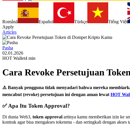
Română
Español
Türkçe
Tiếng Việt
Apply
Articles
Pasha
02.01.2026
HOT Wallet
4 min
Cara Revoke Persetujuan Toke
⚠️ Banyak pengguna tidak menyadari bahwa mereka membiarkan p
mencabut (revoke) persetujuan ini dengan aman lewat
HOT Wall
✅ Apa Itu Token Approval?
Di dunia Web3,
token approval
artinya kamu memberikan izin ke s
kontrak agar bisa mengakses tokenmu - dan seringkali dengan akses ta