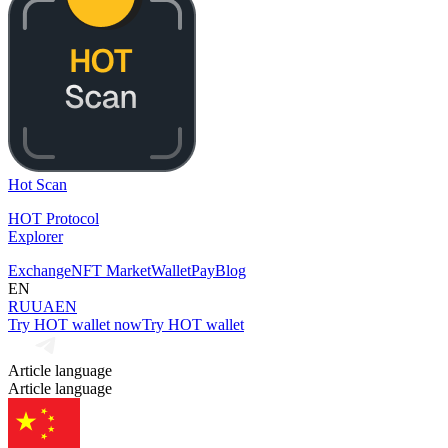
Hot Scan
HOT Protocol
Explorer
Exchange
NFT Market
Wallet
Pay
Blog
EN
RU
UA
EN
Try HOT wallet now
Try HOT wallet
Article language
Article language