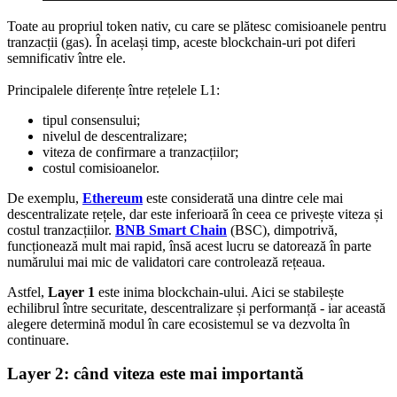
Toate au propriul token nativ, cu care se plătesc comisioanele pentru
tranzacții (gas). În același timp, aceste blockchain-uri pot diferi
semnificativ între ele.
Principalele diferențe între rețelele L1:
tipul consensului;
nivelul de descentralizare;
viteza de confirmare a tranzacțiilor;
costul comisioanelor.
De exemplu,
Ethereum
este considerată una dintre cele mai
descentralizate rețele, dar este inferioară în ceea ce privește viteza și
costul tranzacțiilor.
BNB Smart Chain
(BSC), dimpotrivă,
funcționează mult mai rapid, însă acest lucru se datorează în parte
numărului mai mic de validatori care controlează rețeaua.
Astfel,
Layer 1
este inima blockchain-ului. Aici se stabilește
echilibrul între securitate, descentralizare și performanță - iar această
alegere determină modul în care ecosistemul se va dezvolta în
continuare.
Layer 2: când viteza este mai importantă