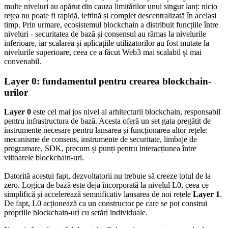
multe niveluri au apărut din cauza limitărilor unui singur lanț: nicio
rețea nu poate fi rapidă, ieftină și complet descentralizată în același
timp. Prin urmare, ecosistemul blockchain a distribuit funcțiile între
niveluri - securitatea de bază și consensul au rămas la nivelurile
inferioare, iar scalarea și aplicațiile utilizatorilor au fost mutate la
nivelurile superioare, ceea ce a făcut Web3 mai scalabil și mai
convenabil.
Layer 0: fundamentul pentru crearea blockchain-
urilor
Layer 0
este cel mai jos nivel al arhitecturii blockchain, responsabil
pentru infrastructura de bază. Acesta oferă un set gata pregătit de
instrumente necesare pentru lansarea și funcționarea altor rețele:
mecanisme de consens, instrumente de securitate, limbaje de
programare, SDK, precum și punți pentru interacțiunea între
viitoarele blockchain-uri.
Datorită acestui fapt, dezvoltatorii nu trebuie să creeze totul de la
zero. Logica de bază este deja încorporată la nivelul L0, ceea ce
simplifică și accelerează semnificativ lansarea de noi rețele
Layer 1
.
De fapt, L0 acționează ca un constructor pe care se pot construi
propriile blockchain-uri cu setări individuale.