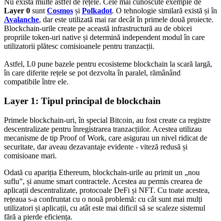
Nu există multe astfel de rețele. Cele mai cunoscute exemple de
Layer 0
sunt
Cosmos
și
Polkadot
. O tehnologie similară există și în
Avalanche
, dar este utilizată mai rar decât în primele două proiecte.
Blockchain-urile create pe această infrastructură au de obicei
propriile token-uri native și determină independent modul în care
utilizatorii plătesc comisioanele pentru tranzacții.
Astfel, L0 pune bazele pentru ecosisteme blockchain la scară largă,
în care diferite rețele se pot dezvolta în paralel, rămânând
compatibile între ele.
Layer 1: Tipul principal de blockchain
Primele blockchain-uri, în special Bitcoin, au fost create ca registre
descentralizate pentru înregistrarea tranzacțiilor. Acestea utilizau
mecanisme de tip Proof of Work, care asigurau un nivel ridicat de
securitate, dar aveau dezavantaje evidente - viteză redusă și
comisioane mari.
Odată cu apariția Ethereum, blockchain-urile au primit un „nou
suflu”, și anume smart contractele. Acestea au permis crearea de
aplicații descentralizate, protocoale DeFi și NFT. Cu toate acestea,
rețeaua s-a confruntat cu o nouă problemă: cu cât sunt mai mulți
utilizatori și aplicații, cu atât este mai dificil să se scaleze sistemul
fără a pierde eficiența.