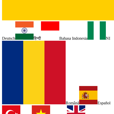
Deutsch
हिन्दी
Bahasa Indonesia
NI
Română
Español