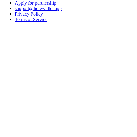
Apply for partnership
support@herewallet.app
Privacy Policy
Terms of Service