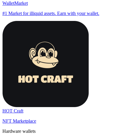
WalletMarket
#1 Market for illiquid assets. Earn with your wallet.
HOT Craft
NFT Marketplace
Hardware wallets