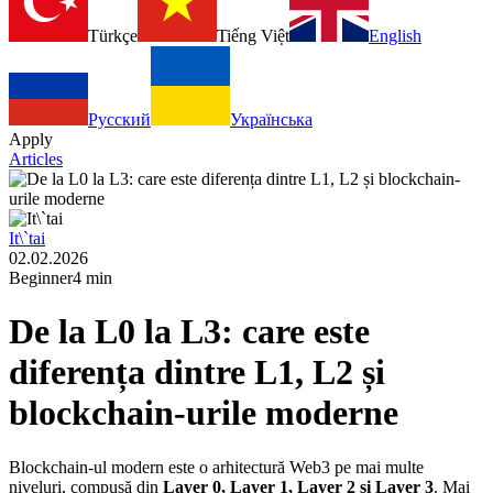
Türkçe
Tiếng Việt
English
Русский
Українська
Apply
Articles
It\`tai
02.02.2026
Beginner
4 min
De la L0 la L3: care este
diferența dintre L1, L2 și
blockchain-urile moderne
Blockchain-ul modern este o arhitectură Web3 pe mai multe
niveluri, compusă din
Layer 0, Layer 1, Layer 2 și Layer 3
. Mai