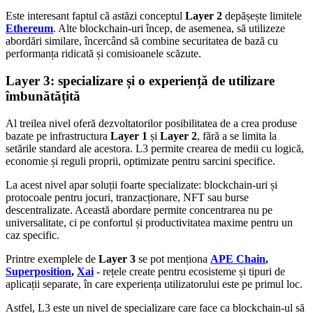
Este interesant faptul că astăzi conceptul
Layer 2
depășește limitele
Ethereum
. Alte blockchain-uri încep, de asemenea, să utilizeze
abordări similare, încercând să combine securitatea de bază cu
performanța ridicată și comisioanele scăzute.
Layer 3: specializare și o experiență de utilizare
îmbunătățită
Al treilea nivel oferă dezvoltatorilor posibilitatea de a crea produse
bazate pe infrastructura
Layer 1
și
Layer 2
, fără a se limita la
setările standard ale acestora. L3 permite crearea de medii cu logică,
economie și reguli proprii, optimizate pentru sarcini specifice.
La acest nivel apar soluții foarte specializate: blockchain-uri și
protocoale pentru jocuri, tranzacționare, NFT sau burse
descentralizate. Această abordare permite concentrarea nu pe
universalitate, ci pe confortul și productivitatea maxime pentru un
caz specific.
Printre exemplele de
Layer 3
se pot menționa
APE Chain
,
Superposition
,
Xai
- rețele create pentru ecosisteme și tipuri de
aplicații separate, în care experiența utilizatorului este pe primul loc.
Astfel, L3 este un nivel de specializare care face ca blockchain-ul să