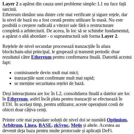
Layer 2
a apărut din cauza unei probleme simple: L1 nu face față
sarcinii.
Ethereum rămâne una dintre cele mai verificate și sigure rețele, dar
la nivel de bază nu a fost creată pentru utilizare în masă. Nu este
posibilă o creștere radicală a vitezei sale fără o restructurare
completă a arhitecturii. De aceea, în loc să se schimbe fundamentul,
a apărut o altă abordare - o suprastructură sub forma
Layer 2
.
Rețelele de nivel secundar procesează tranzacțiile în afara
blockchain-ului principal, le grupează și transmit periodic doar
rezultatul către
Ethereum
pentru confirmarea finală. Datorită acestui
fapt:
comisioanele devin mult mai mici;
tranzacțiile sunt confirmate mult mai rapid;
se menține securitatea rețelei de bază.
Deși interacțiunea are loc în L2, consolidarea finală a datelor are loc
în
Ethereum
, astfel încât plata pentru tranzacții se efectuează în
ETH. În același timp, pentru utilizator, aceste operațiuni costă de
obicei doar câțiva cenți.
Printre cele mai populare soluții de nivel doi se numără
Optimism
,
Arbitrum
,
Linea
,
BASE
,
zkSync
,
Metis
și altele. Acestea au
devenit deja baza pentru multe protocoale și aplicații DeFi.