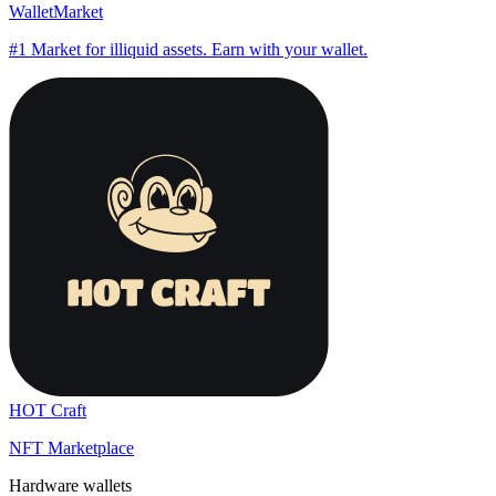
WalletMarket
#1 Market for illiquid assets. Earn with your wallet.
HOT Craft
NFT Marketplace
Hardware wallets