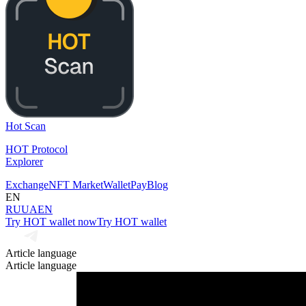
Hot Scan
HOT Protocol
Explorer
Exchange
NFT Market
Wallet
Pay
Blog
EN
RU
UA
EN
Try HOT wallet now
Try HOT wallet
Article language
Article language