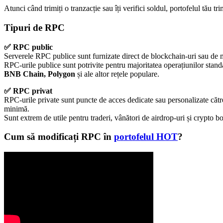
Atunci când trimiți o tranzacție sau îți verifici soldul, portofelul tău 
Tipuri de RPC
✅ RPC public
Serverele RPC publice sunt furnizate direct de blockchain-uri sau de ma
RPC-urile publice sunt potrivite pentru majoritatea operațiunilor standar
BNB Chain, Polygon
și ale altor rețele populare.
✅ RPC privat
RPC-urile private sunt puncte de acces dedicate sau personalizate către
minimă.
Sunt extrem de utile pentru traderi, vânători de airdrop-uri și crypto bo
Cum să modificați RPC în
portofelul HOT
?