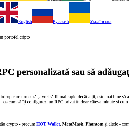
English
Русский
Українська
C personalizată sau să adăugaț
irdrop care urmează și vrei să fii mai rapid decât alții, este mai bine să 
 cu pas cum să îți configurezi un RPC privat în doar câteva minute și cum
l tău crypto - precum
HOT Wallet
, MetaMask, Phantom
și altele - co