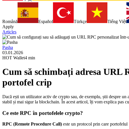
Română
Español
Türkçe
Tiếng Việt
Apply
Articles
Pasha
03.01.2026
HOT Wallet
4 min
Cum să schimbați adresa URL RP
portofel crip
Dacă ești un utilizator activ de crypto sau, de exemplu, știi despre un a
stabil și mai sigur la blockchain. În acest articol, îți vom explica pas
Ce este RPC în portofelele crypto?
RPC (Remote Procedure Call)
este un protocol prin care portofelu