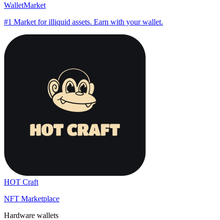
WalletMarket
#1 Market for illiquid assets. Earn with your wallet.
HOT Craft
NFT Marketplace
Hardware wallets