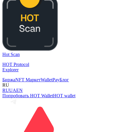
Hot Scan
HOT Protocol
Explorer
Биржа
NFT Маркет
Wallet
Pay
Блог
RU
RU
UA
EN
Попробовать HOT Wallet
HOT wallet