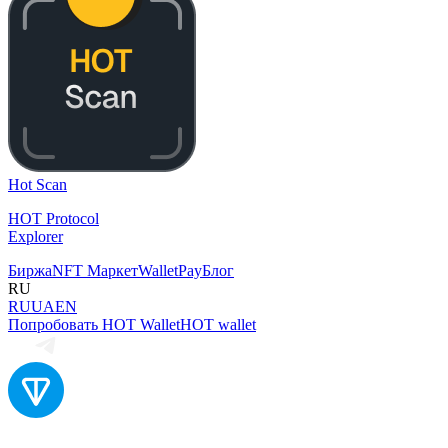
Hot Scan
HOT Protocol
Explorer
Биржа
NFT Маркет
Wallet
Pay
Блог
RU
RU
UA
EN
Попробовать HOT Wallet
HOT wallet