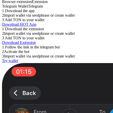
Browser extension
Extension
Telegram Wallet
Telegram
1
Download the app
2
Import wallet via seedphrase or create wallet
3
Add TON to your wallet
Download HOT App
1
Download the extension
2
Import wallet via seedphrase or create wallet
3
Add TON to your wallet
Download Extension
1
Follow the link in the telegram bot
2
Activate the bot
3
Import wallet via seedphrase or create wallet
Try wallet