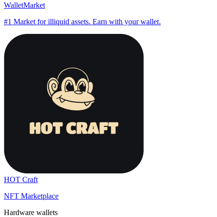
WalletMarket
#1 Market for illiquid assets. Earn with your wallet.
HOT Craft
NFT Marketplace
Hardware wallets