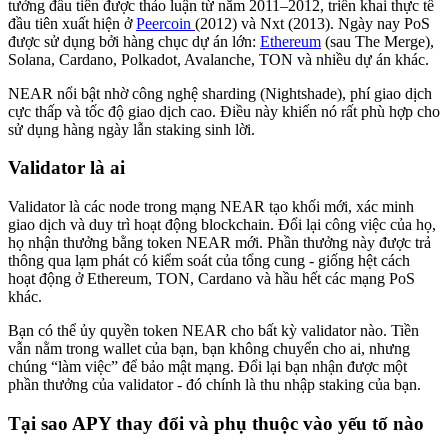
tưởng đầu tiên được thảo luận từ năm 2011–2012, triển khai thực tế
đầu tiên xuất hiện ở
Peercoin
(2012) và Nxt (2013). Ngày nay PoS
được sử dụng bởi hàng chục dự án lớn:
Ethereum
(sau The Merge),
Solana, Cardano, Polkadot, Avalanche, TON và nhiều dự án khác.
NEAR nổi bật nhờ công nghệ sharding (Nightshade), phí giao dịch
cực thấp và tốc độ giao dịch cao. Điều này khiến nó rất phù hợp cho
sử dụng hàng ngày lẫn staking sinh lời.
Validator là ai
Validator là các node trong mạng NEAR tạo khối mới, xác minh
giao dịch và duy trì hoạt động blockchain. Đổi lại công việc của họ,
họ nhận thưởng bằng token NEAR mới. Phần thưởng này được trả
thông qua lạm phát có kiểm soát của tổng cung - giống hệt cách
hoạt động ở Ethereum, TON, Cardano và hầu hết các mạng PoS
khác.
Bạn có thể ủy quyền token NEAR cho bất kỳ validator nào. Tiền
vẫn nằm trong wallet của bạn, bạn không chuyển cho ai, nhưng
chúng “làm việc” để bảo mật mạng. Đổi lại bạn nhận được một
phần thưởng của validator - đó chính là thu nhập staking của bạn.
Tại sao APY thay đổi và phụ thuộc vào yếu tố nào