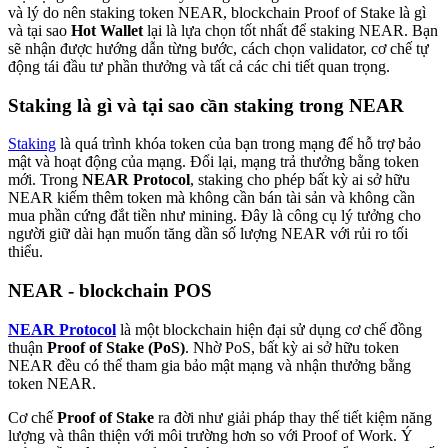
và lý do nên staking token NEAR, blockchain Proof of Stake là gì
và tại sao
Hot Wallet
lại là lựa chọn tốt nhất để staking NEAR. Bạn
sẽ nhận được hướng dẫn từng bước, cách chọn validator, cơ chế tự
động tái đầu tư phần thưởng và tất cả các chi tiết quan trọng.
Staking là gì và tại sao cần staking trong NEAR
Staking
là quá trình khóa token của bạn trong mạng để hỗ trợ bảo
mật và hoạt động của mạng. Đổi lại, mạng trả thưởng bằng token
mới. Trong
NEAR Protocol
, staking cho phép bất kỳ ai sở hữu
NEAR kiếm thêm token mà không cần bán tài sản và không cần
mua phần cứng đắt tiền như mining. Đây là công cụ lý tưởng cho
người giữ dài hạn muốn tăng dần số lượng NEAR với rủi ro tối
thiểu.
NEAR - blockchain POS
NEAR Protocol
là một blockchain hiện đại sử dụng cơ chế đồng
thuận
Proof of Stake (PoS)
. Nhờ PoS, bất kỳ ai sở hữu token
NEAR đều có thể tham gia bảo mật mạng và nhận thưởng bằng
token NEAR.
Cơ chế
Proof of Stake
ra đời như giải pháp thay thế tiết kiệm năng
lượng và thân thiện với môi trường hơn so với Proof of Work. Ý