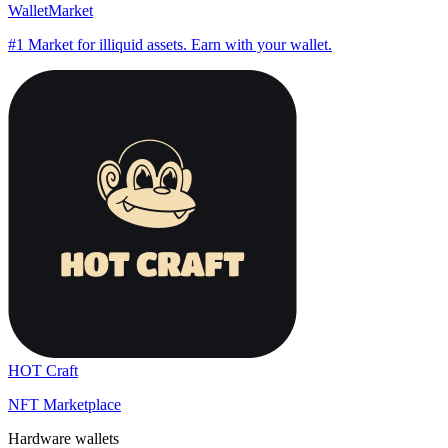
WalletMarket
#1 Market for illiquid assets. Earn with your wallet.
HOT Craft
NFT Marketplace
Hardware wallets