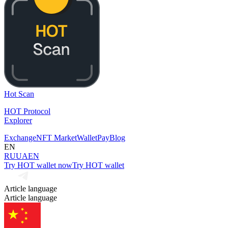
Hot Scan
HOT Protocol
Explorer
Exchange
NFT Market
Wallet
Pay
Blog
EN
RU
UA
EN
Try HOT wallet now
Try HOT wallet
Article language
Article language