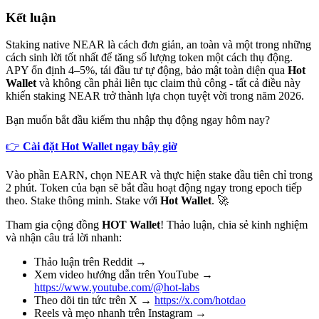
Kết luận
Staking native NEAR là cách đơn giản, an toàn và một trong những
cách sinh lời tốt nhất để tăng số lượng token một cách thụ động.
APY ổn định 4–5%, tái đầu tư tự động, bảo mật toàn diện qua
Hot
Wallet
và không cần phải liên tục claim thủ công - tất cả điều này
khiến staking NEAR trở thành lựa chọn tuyệt vời trong năm 2026.
Bạn muốn bắt đầu kiếm thu nhập thụ động ngay hôm nay?
👉
Cài đặt Hot Wallet ngay bây giờ
Vào phần EARN, chọn NEAR và thực hiện stake đầu tiên chỉ trong
2 phút. Token của bạn sẽ bắt đầu hoạt động ngay trong epoch tiếp
theo. Stake thông minh. Stake với
Hot Wallet
. 🚀
Tham gia cộng đồng
HOT Wallet
! Thảo luận, chia sẻ kinh nghiệm
và nhận câu trả lời nhanh:
Thảo luận trên Reddit →
Xem video hướng dẫn trên YouTube →
https://www.youtube.com/@hot-labs
Theo dõi tin tức trên X →
https://x.com/hotdao
Reels và mẹo nhanh trên Instagram →