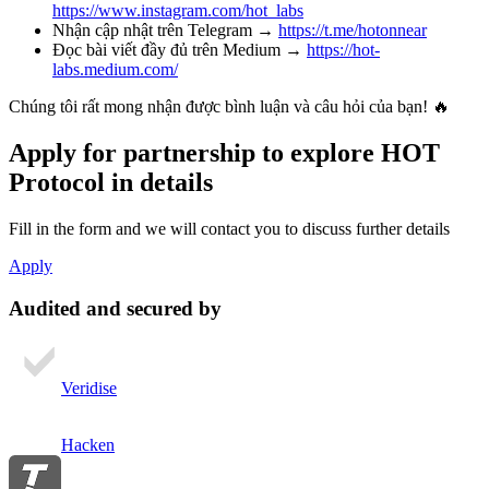
https://www.instagram.com/hot_labs
Nhận cập nhật trên Telegram →
https://t.me/hotonnear
Đọc bài viết đầy đủ trên Medium →
https://hot-
labs.medium.com/
Chúng tôi rất mong nhận được bình luận và câu hỏi của bạn! 🔥
Apply for partnership
to explore HOT
Protocol in details
Fill in the form and we will contact you to discuss further details
Apply
Audited and secured by
Veridise
Hacken