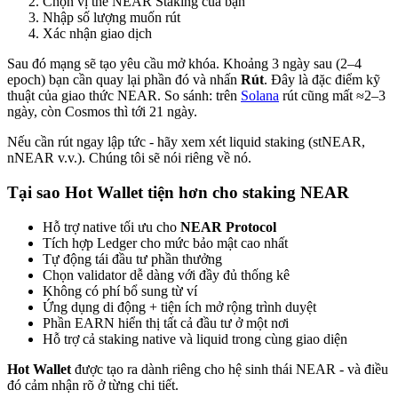
Chọn vị thế NEAR Staking của bạn
Nhập số lượng muốn rút
Xác nhận giao dịch
Sau đó mạng sẽ tạo yêu cầu mở khóa. Khoảng 3 ngày sau (2–4
epoch) bạn cần quay lại phần đó và nhấn
Rút
. Đây là đặc điểm kỹ
thuật của giao thức NEAR. So sánh: trên
Solana
rút cũng mất ≈2–3
ngày, còn Cosmos thì tới 21 ngày.
Nếu cần rút ngay lập tức - hãy xem xét liquid staking (stNEAR,
nNEAR v.v.). Chúng tôi sẽ nói riêng về nó.
Tại sao Hot Wallet tiện hơn cho staking NEAR
Hỗ trợ native tối ưu cho
NEAR Protocol
Tích hợp Ledger cho mức bảo mật cao nhất
Tự động tái đầu tư phần thưởng
Chọn validator dễ dàng với đầy đủ thống kê
Không có phí bổ sung từ ví
Ứng dụng di động + tiện ích mở rộng trình duyệt
Phần EARN hiển thị tất cả đầu tư ở một nơi
Hỗ trợ cả staking native và liquid trong cùng giao diện
Hot Wallet
được tạo ra dành riêng cho hệ sinh thái NEAR - và điều
đó cảm nhận rõ ở từng chi tiết.