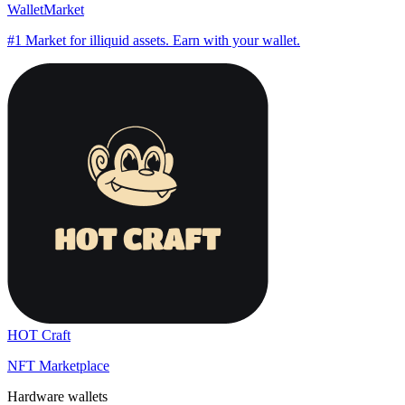
WalletMarket
#1 Market for illiquid assets. Earn with your wallet.
HOT Craft
NFT Marketplace
Hardware wallets