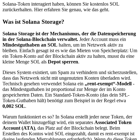
Solana-Token interagiert haben, können Sie kostenlos SOL
zurückerhalten. Hier erfahren Sie genau, wie das geht.
Was ist Solana Storage?
Solana Storage ist der Mechanismus, der die Datenspeicherung
in der Solana-Blockchain verwaltet.
Jeder Account muss ein
Mindestguthaben an SOL
halten, um im Netzwerk aktiv zu
bleiben. Einfach gesagt ist es wie das Mieten von Speicherplatz: Um
ein Token-Konto auf der Blockchain aktiv zu halten, musst du eine
kleine Menge SOL als
Depot sperren
.
Dieses System existiert, um Spam zu verhindern und sicherzustellen,
dass das Netzwerk nicht mit ungenutzten Konten überladen wird.
Technisch gesehen verwendet Solana ein
„rent-exempt“-Modell
-
das Mindestguthaben ist proportional zur Menge der im Konto
gespeicherten Daten. Ein Standard-Token-Konto (das dein SPL-
Token-Guthaben hält) benötigt zum Beispiel in der Regel etwa
0,002 SOL
.
Warum funktioniert es so? In Solana erstellt jeder neue Token, der
deinem Wallet hinzugefügt wird, ein separates
Associated Token
Account (ATA)
, das Platz auf der Blockchain belegt. Beim
Erstellen des Kontos wird SOL eingezahlt, damit es rent-exempt ist
(keine laufenden Mietzahlungen erforderlich). Wenn du diese Token