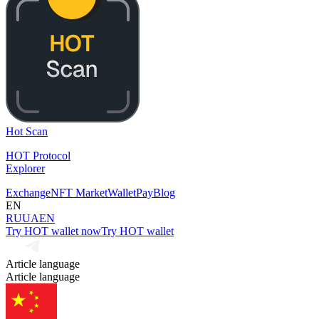
Hot Scan
HOT Protocol
Explorer
Exchange
NFT Market
Wallet
Pay
Blog
EN
RU
UA
EN
Try HOT wallet now
Try HOT wallet
Article language
Article language