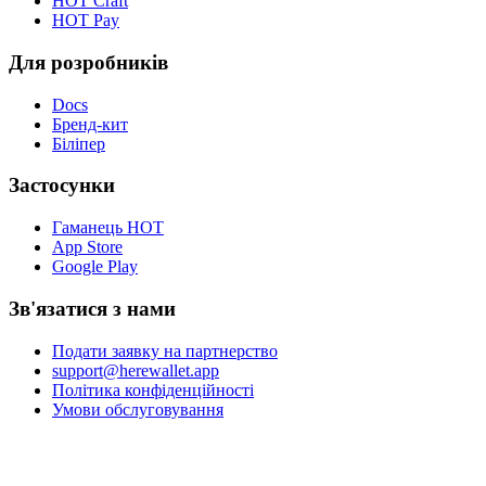
HOT Craft
HOT Pay
Для розробників
Docs
Бренд-кит
Біліпер
Застосунки
Гаманець HOT
App Store
Google Play
Зв'язатися з нами
Подати заявку на партнерство
support@herewallet.app
Політика конфіденційності
Умови обслуговування