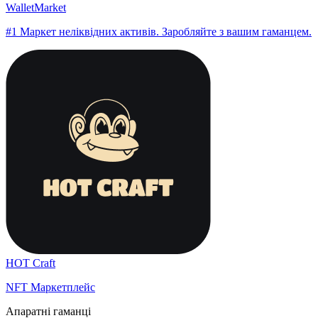
WalletMarket
#1 Маркет неліквідних активів. Заробляйте з вашим гаманцем.
HOT Craft
NFT Маркетплейс
Апаратні гаманці