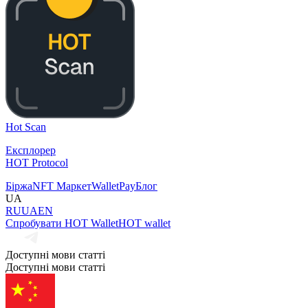
Hot Scan
Експлорер
HOT Protocol
Біржа
NFT Маркет
Wallet
Pay
Блог
UA
RU
UA
EN
Спробувати HOT Wallet
HOT wallet
Доступні мови статті
Доступні мови статті