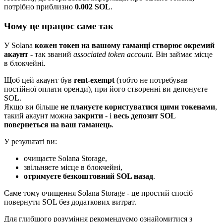
потрібно приблизно
0.002 SOL
.
Чому це працює саме так
У Solana
кожен токен на вашому гаманці створює окремий
акаунт
- так званий
associated token account
. Він займає місце
в блокчейні.
Щоб цей акаунт був
rent-exempt
(тобто не потребував
постійної оплати оренди), при його створенні ви депонуєте
SOL.
Якщо ви більше
не плануєте користуватися цими токенами
,
такий акаунт можна
закрити
- і
весь депозит SOL
повернеться на ваш гаманець
.
У результаті ви:
очищаєте Solana Storage,
звільняєте місце в блокчейні,
отримуєте безкоштовний SOL назад
.
Саме тому очищення Solana Storage - це простий спосіб
повернути SOL без додаткових витрат.
Для глибшого розуміння рекомендуємо ознайомитися з