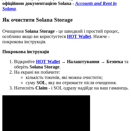
офіційною документацією Solana -
Accounts and Rent in
Solana
.
Як очистити Solana Storage
Очищення
Solana Storage
- це швидкий і простий процес,
особливо якщо ви користуєтеся
HOT Wallet
. Нижче -
покрокова інструкція.
Покрокова інструкція
Відкрийте
HOT Wallet
→
Налаштування
→
Безпека
та
оберіть
Solana Storage
.
На екрані ви побачите:
кількість токенів, які можна очистити;
суму
SOL
, яку ви отримаєте після очищення.
Натисніть
Claim
- і SOL одразу надійде на ваш гаманець.