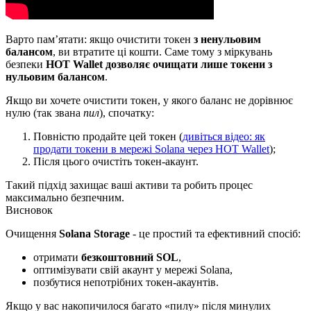
Варто пам’ятати: якщо очистити токен
з ненульовим
балансом
, ви втратите ці кошти. Саме тому з міркувань
безпеки
HOT Wallet дозволяє очищати лише токени з
нульовим балансом
.
Якщо ви хочете очистити токен, у якого баланс не дорівнює
нулю (так звана
пил
), спочатку:
Повністю продайте цей токен (
дивіться відео: як
продати токени в мережі Solana через HOT Wallet
);
Після цього очистіть токен-акаунт.
Такий підхід захищає ваші активи та робить процес
максимально безпечним.
Висновок
Очищення
Solana Storage
- це простий та ефективний спосіб:
отримати
безкоштовний SOL
,
оптимізувати свій акаунт у мережі Solana,
позбутися непотрібних токен-акаунтів.
Якщо у вас накопичилося багато «пилу» після минулих