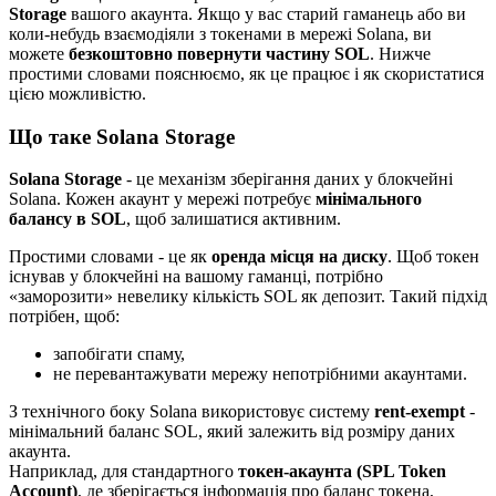
Storage
вашого акаунта. Якщо у вас старий гаманець або ви
коли-небудь взаємодіяли з токенами в мережі Solana, ви
можете
безкоштовно повернути частину SOL
. Нижче
простими словами пояснюємо, як це працює і як скористатися
цією можливістю.
Що таке Solana Storage
Solana Storage
- це механізм зберігання даних у блокчейні
Solana. Кожен акаунт у мережі потребує
мінімального
балансу в SOL
, щоб залишатися активним.
Простими словами - це як
оренда місця на диску
. Щоб токен
існував у блокчейні на вашому гаманці, потрібно
«заморозити» невелику кількість SOL як депозит. Такий підхід
потрібен, щоб:
запобігати спаму,
не перевантажувати мережу непотрібними акаунтами.
З технічного боку Solana використовує систему
rent-exempt
-
мінімальний баланс SOL, який залежить від розміру даних
акаунта.
Наприклад, для стандартного
токен-акаунта (SPL Token
Account)
, де зберігається інформація про баланс токена,