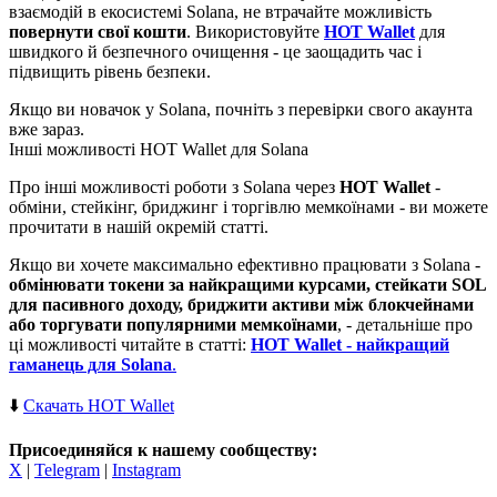
взаємодій в екосистемі Solana, не втрачайте можливість
повернути свої кошти
. Використовуйте
HOT Wallet
для
швидкого й безпечного очищення - це заощадить час і
підвищить рівень безпеки.
Якщо ви новачок у Solana, почніть з перевірки свого акаунта
вже зараз.
Інші можливості HOT Wallet для Solana
Про інші можливості роботи з Solana через
HOT Wallet
-
обміни, стейкінг, бриджинг і торгівлю мемкоїнами - ви можете
прочитати в нашій окремій статті.
Якщо ви хочете максимально ефективно працювати з Solana -
обмінювати токени за найкращими курсами, стейкати SOL
для пасивного доходу, бриджити активи між блокчейнами
або торгувати популярними мемкоїнами
, - детальніше про
ці можливості читайте в статті:
HOT Wallet - найкращий
гаманець для Solana
.
⬇️
Скачать HOT Wallet
Присоединяйся к нашему сообществу:
X
|
Telegram
|
Instagram