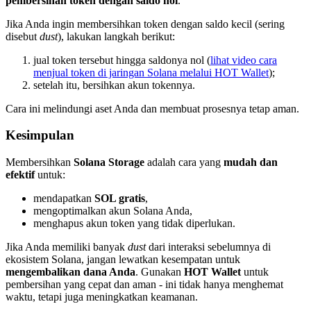
pembersihan token dengan saldo nol
.
Jika Anda ingin membersihkan token dengan saldo kecil (sering
disebut
dust
), lakukan langkah berikut:
jual token tersebut hingga saldonya nol (
lihat video cara
menjual token di jaringan Solana melalui HOT Wallet
);
setelah itu, bersihkan akun tokennya.
Cara ini melindungi aset Anda dan membuat prosesnya tetap aman.
Kesimpulan
Membersihkan
Solana Storage
adalah cara yang
mudah dan
efektif
untuk:
mendapatkan
SOL gratis
,
mengoptimalkan akun Solana Anda,
menghapus akun token yang tidak diperlukan.
Jika Anda memiliki banyak
dust
dari interaksi sebelumnya di
ekosistem Solana, jangan lewatkan kesempatan untuk
mengembalikan dana Anda
. Gunakan
HOT Wallet
untuk
pembersihan yang cepat dan aman - ini tidak hanya menghemat
waktu, tetapi juga meningkatkan keamanan.