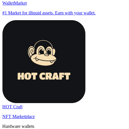
WalletMarket
#1 Market for illiquid assets. Earn with your wallet.
HOT Craft
NFT Marketplace
Hardware wallets