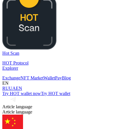
Hot Scan
HOT Protocol
Explorer
Exchange
NFT Market
Wallet
Pay
Blog
EN
RU
UA
EN
Try HOT wallet now
Try HOT wallet
Article language
Article language