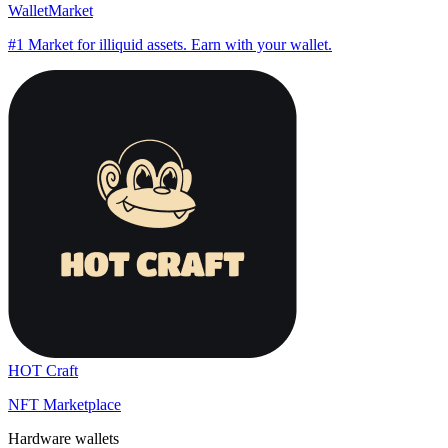
WalletMarket
#1 Market for illiquid assets. Earn with your wallet.
HOT Craft
NFT Marketplace
Hardware wallets