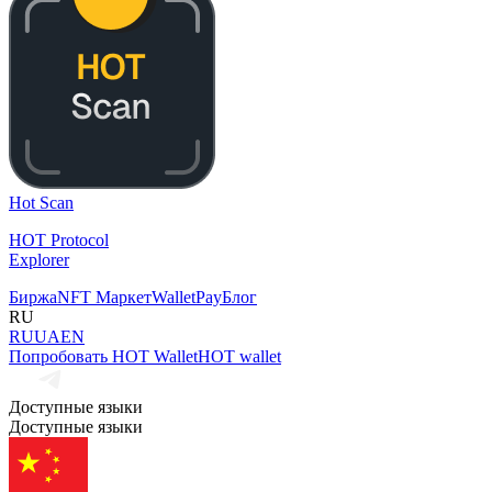
Hot Scan
HOT Protocol
Explorer
Биржа
NFT Маркет
Wallet
Pay
Блог
RU
RU
UA
EN
Попробовать HOT Wallet
HOT wallet
Доступные языки
Доступные языки