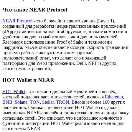
Что такое NEAR Protocol
NEAR Protocol
- это блокчейн первого уровня (Layer 1),
созданный для разработки децентрализованных приложений
(dApps) с акцентом на масштабируемость, низкие комиссии и
удобство как для разработчиков, так и для пользователей.
Благодаря использованию Proof of Stake и технологии
шардинга, NEAR обеспечивает высокую скорость транзакций,
простую работу с аккаунтами и комфортный
пользовательский опыт, что делает его подходящей
платформой для Web3 приложений, DeFi, NFT и других
экосистемных решений.
HOT Wallet и NEAR
HOT Wallet
- это некастодиальный мультичейн кошелёк,
который поддерживает множество сетей, включая
Ethereum
,
BNB
,
Solana
,
TON
,
Stellar
,
TRON
,
Bitcoin
и более 160 других
блокчейнов. Однако с первых дней HOT Wallet создавался
именно как NEAR-кошелёк и лишь позже получил поддержку
остальных сетей. Это означает, что наибольшее количество
функций и интеграций HOT Wallet реализовано именно для
экосистемы NEAR.