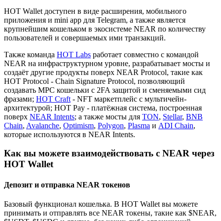
HOT Wallet доступен в виде расширения, мобильного
приложения и mini app для Telegram, а также является
крупнейшим кошельком в экосистеме NEAR по количеству
пользователей и совершаемых ими транзакций.
Также команда
HOT Labs
работает совместно с командой
NEAR на инфраструктурном уровне, разрабатывает мосты и
создаёт другие продукты поверх NEAR Protocol, такие как
HOT Protocol - Chain Signature Protocol, позволяющий
создавать MPC кошельки с 2FA защитой и сменяемыми сид
фразами;
HOT Craft
- NFT маркетплейс с мультичейн-
архитектурой; HOT Pay - платёжная система, построенная
поверх
NEAR Intents
; а также мосты для
TON
,
Stellar
,
BNB
Chain
,
Avalanche
,
Optimism
,
Polygon
,
Plasma
и
ADI Chain
,
которые используются в NEAR Intents.
Как вы можете взаимодействовать с NEAR через
HOT Wallet
Депозит и отправка NEAR токенов
Базовый функционал кошелька. В HOT Wallet вы можете
принимать и отправлять все NEAR токены, такие как $NEAR,